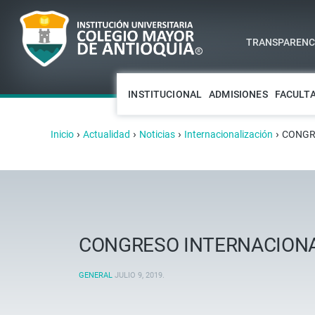
TRANSPARENCI
INSTITUCIONAL
ADMISIONES
FACULT
›
›
›
›
Inicio
Actualidad
Noticias
Internacionalización
CONGR
CONGRESO INTERNACIONA
GENERAL
JULIO 9, 2019
.