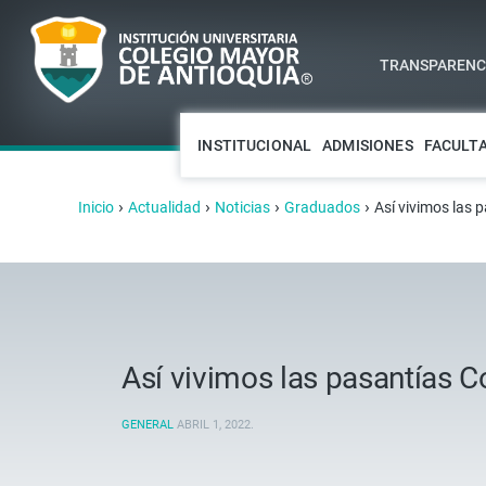
TRANSPARENCI
INSTITUCIONAL
ADMISIONES
FACULT
›
›
›
›
Inicio
Actualidad
Noticias
Graduados
Así vivimos las
Así vivimos las pasantías 
GENERAL
ABRIL 1, 2022
.