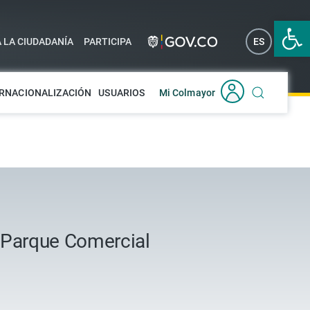
Abrir 
A LA CIUDADANÍA
PARTICIPA
ES
EN
RNACIONALIZACIÓN
USUARIOS
Mi Colmayor
a Parque Comercial