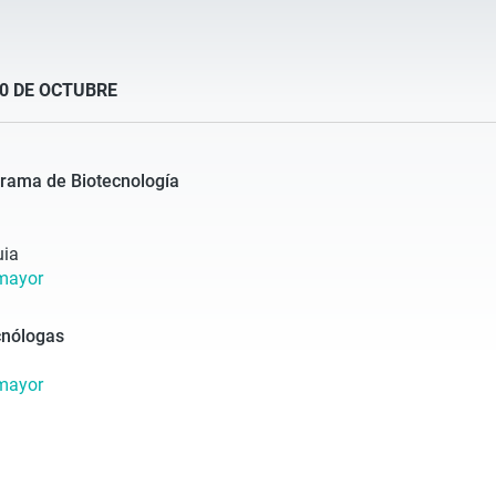
0 DE OCTUBRE
grama de Biotecnología
uia
lmayor
cnólogas
lmayor