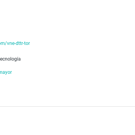
m/vne-dttr-tor
tecnología
lmayor