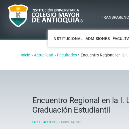
TRANSPARENCI
INSTITUCIONAL
ADMISIONES
FACULT
›
›
›
Inicio
Actualidad
Facultades
Encuentro Regional en la I
Encuentro Regional en la I.
Graduación Estudiantil
FACULTADES
NOVIEMBRE 14, 2023
.