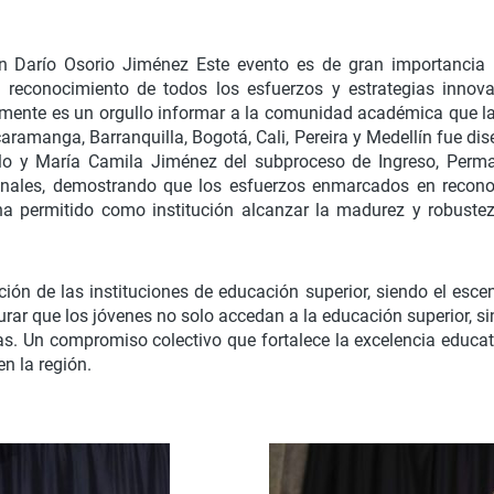
n Darío Osorio Jiménez Este evento es de gran importancia p
r el reconocimiento de todos los esfuerzos y estrategias inn
mente es un orgullo informar a la comunidad académica que la 
ucaramanga, Barranquilla, Bogotá, Cali, Pereira y Medellín fue di
millo y María Camila Jiménez del subproceso de Ingreso, Per
onales, demostrando que los esfuerzos enmarcados en recon
a permitido como institución alcanzar la madurez y robustez 
ución de las instituciones de educación superior, siendo el es
egurar que los jóvenes no solo accedan a la educación superior,
s. Un compromiso colectivo que fortalece la excelencia educati
n la región.