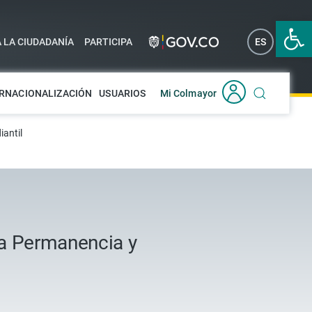
Abrir 
A LA CIUDADANÍA
PARTICIPA
ES
EN
RNACIONALIZACIÓN
USUARIOS
Mi Colmayor
iantil
 la Permanencia y