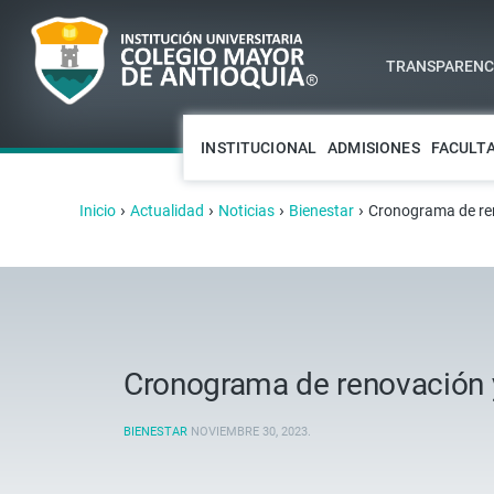
TRANSPARENCI
INSTITUCIONAL
ADMISIONES
FACULT
›
›
›
›
Inicio
Actualidad
Noticias
Bienestar
Cronograma de ren
Cronograma de renovación y
BIENESTAR
NOVIEMBRE 30, 2023
.