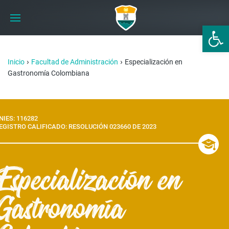
Abrir 
›
›
Inicio
Facultad de Administración
Especialización en
Gastronomía Colombiana
NIES: 116282
EGISTRO CALIFICADO: RESOLUCIÓN 023660 DE 2023
Especialización en
Gastronomía