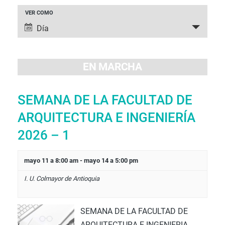
NAVEGACIÓ
VER COMO
NAVEGACIÓN
DE
Día
DE
VISTAS
VISTAS
DE
DE
EN MARCHA
EVENTO
EVENTOS
SEMANA DE LA FACULTAD DE
ARQUITECTURA E INGENIERÍA
2026 – 1
mayo 11 a 8:00 am
-
mayo 14 a 5:00 pm
I. U. Colmayor de Antioquia
SEMANA DE LA FACULTAD DE
ARQUITECTURA E INGENIERIA