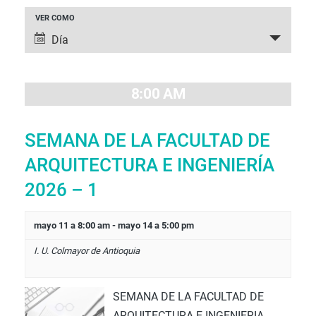
NAVEGACIÓ
VER COMO
NAVEGACIÓN
DE
Día
DE
VISTAS
VISTAS
DE
DE
8:00 AM
EVENTO
EVENTOS
SEMANA DE LA FACULTAD DE
ARQUITECTURA E INGENIERÍA
2026 – 1
mayo 11 a 8:00 am
-
mayo 14 a 5:00 pm
I. U. Colmayor de Antioquia
SEMANA DE LA FACULTAD DE
ARQUITECTURA E INGENIERIA