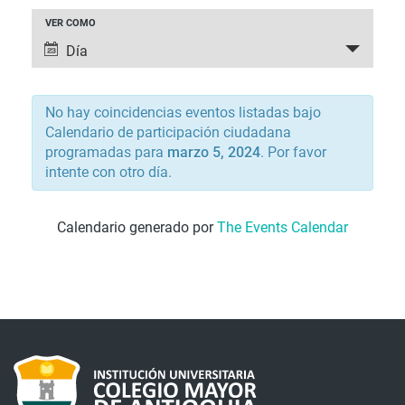
NAVEGACIÓ
VER COMO
NAVEGACIÓN
DE
Día
DE
VISTAS
VISTAS
DE
DE
No hay coincidencias eventos listadas bajo
EVENTO
EVENTOS
Calendario de participación ciudadana
programadas para
marzo 5, 2024
. Por favor
intente con otro día.
Calendario generado por
The Events Calendar