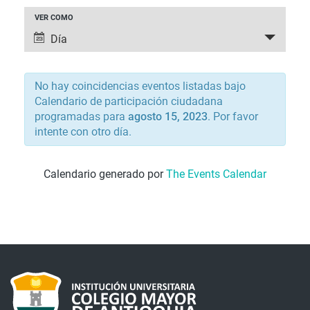
NAVEGACIÓ
VER COMO
NAVEGACIÓN
DE
Día
DE
VISTAS
VISTAS
DE
DE
No hay coincidencias eventos listadas bajo
EVENTO
EVENTOS
Calendario de participación ciudadana
programadas para
agosto 15, 2023
. Por favor
intente con otro día.
Calendario generado por
The Events Calendar