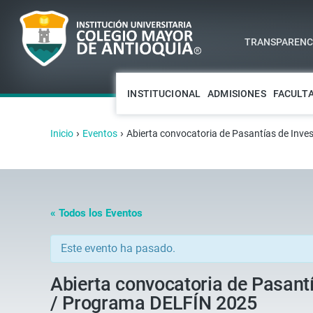
TRANSPARENCI
INSTITUCIONAL
ADMISIONES
FACULT
›
›
Inicio
Eventos
Abierta convocatoria de Pasantías de Inve
« Todos los Eventos
Este evento ha pasado.
Abierta convocatoria de Pasantí
/ Programa DELFÍN 2025