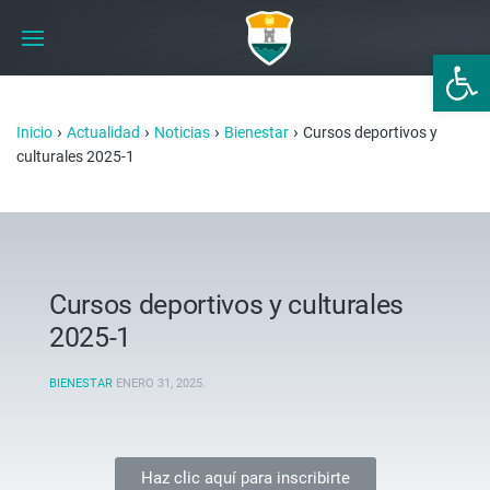
Abrir 
›
›
›
›
Inicio
Actualidad
Noticias
Bienestar
Cursos deportivos y
culturales 2025-1
Cursos deportivos y culturales
2025-1
BIENESTAR
ENERO 31, 2025
.
Haz clic aquí para inscribirte