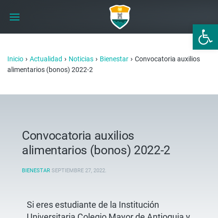
Abrir 
›
›
›
›
Inicio
Actualidad
Noticias
Bienestar
Convocatoria auxilios
alimentarios (bonos) 2022-2
Convocatoria auxilios
alimentarios (bonos) 2022-2
BIENESTAR
SEPTIEMBRE 27, 2022
.
Si eres estudiante de la Institución
Universitaria Colegio Mayor de Antioquia y