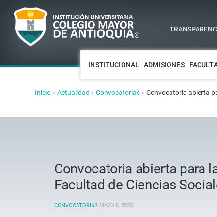
TRANSPARENCI
INSTITUCIONAL
ADMISIONES
FACULT
›
›
›
Inicio
Actualidad
Convocatorias
Convocatoria abierta pa
Convocatoria abierta para l
Facultad de Ciencias Socia
CONVOCATORIAS
MAYO 8, 2025
.