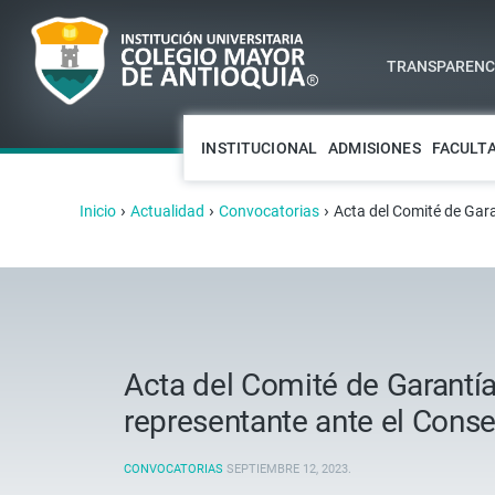
TRANSPARENCI
INSTITUCIONAL
ADMISIONES
FACULT
›
›
›
Inicio
Actualidad
Convocatorias
Acta del Comité de Gara
Acta del Comité de Garantía
representante ante el Conse
CONVOCATORIAS
SEPTIEMBRE 12, 2023
.