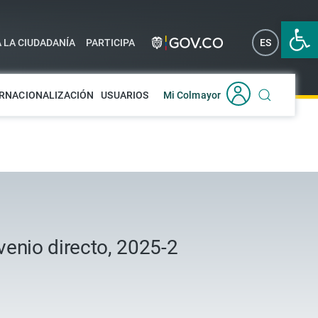
Abrir 
A LA CIUDADANÍA
PARTICIPA
ES
EN
RNACIONALIZACIÓN
USUARIOS
Mi Colmayor
venio directo, 2025-2