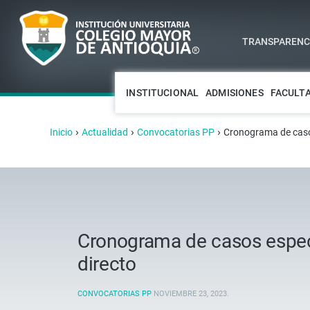
TRANSPARENCI
INSTITUCIONAL
ADMISIONES
FACULT
›
›
›
Inicio
Actualidad
Convocatorias PP
Cronograma de casos
Cronograma de casos especi
directo
CONVOCATORIAS PP
NOVIEMBRE 23, 2023
.