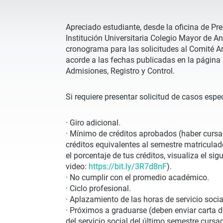
Apreciado estudiante, desde la oficina de Pre
Institución Universitaria Colegio Mayor de An
cronograma para las solicitudes al Comité Ar
acorde a las fechas publicadas en la página i
Admisiones, Registro y Control.
Si requiere presentar solicitud de casos espe
·
Giro adicional.
·
Mínimo de créditos aprobados (haber cursa
créditos equivalentes al semestre matricula
el porcentaje de tus créditos, visualiza el sig
video:
https://bit.ly/3R7d8nF
).
·
No cumplir con el promedio académico.
·
Ciclo profesional.
·
Aplazamiento de las horas de servicio socia
·
Próximos a graduarse (deben enviar carta d
del servicio social del último semestre cursa