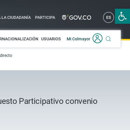
Abrir 
A LA CIUDADANÍA
PARTICIPA
ES
EN
RNACIONALIZACIÓN
USUARIOS
Mi Colmayor
directo
esto Participativo convenio