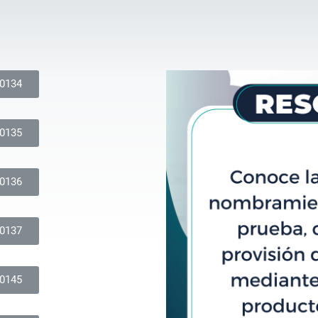
 0134
 0135
 0136
 0137
 0145