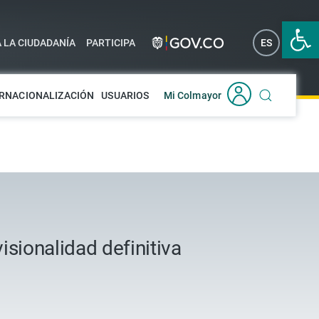
Abrir 
A LA CIUDADANÍA
PARTICIPA
ES
EN
RNACIONALIZACIÓN
USUARIOS
Mi Colmayor
isionalidad definitiva