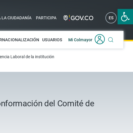
Abrir 
A LA CIUDADANÍA
PARTICIPA
ES
EN
RNACIONALIZACIÓN
USUARIOS
Mi Colmayor
ncia Laboral de la institución
conformación del Comité de