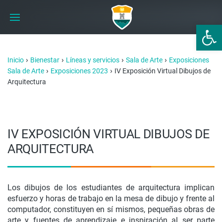
Abrir 
›
›
›
›
Inicio
Bienestar
Líneas y servicios
Sala de Arte
Exposiciones
›
›
Sala de Arte
Exposiciones 2023
IV Exposición Virtual Dibujos de
Arquitectura
IV EXPOSICIÓN VIRTUAL DIBUJOS DE
ARQUITECTURA
Los dibujos de los estudiantes de arquitectura implican
esfuerzo y horas de trabajo en la mesa de dibujo y frente al
computador, constituyen en sí mismos, pequeñas obras de
arte y fuentes de aprendizaje e inspiración al ser parte