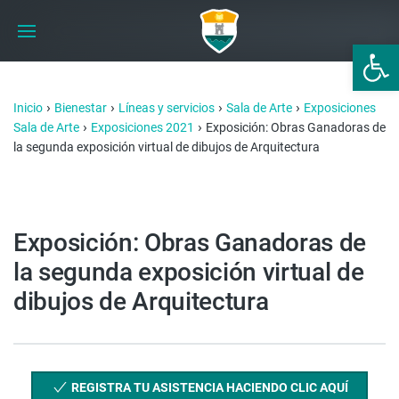
Abrir 
›
›
›
›
Inicio
Bienestar
Líneas y servicios
Sala de Arte
Exposiciones
›
›
Sala de Arte
Exposiciones 2021
Exposición: Obras Ganadoras de
la segunda exposición virtual de dibujos de Arquitectura
Exposición: Obras Ganadoras de
la segunda exposición virtual de
dibujos de Arquitectura
REGISTRA TU ASISTENCIA HACIENDO CLIC AQUÍ