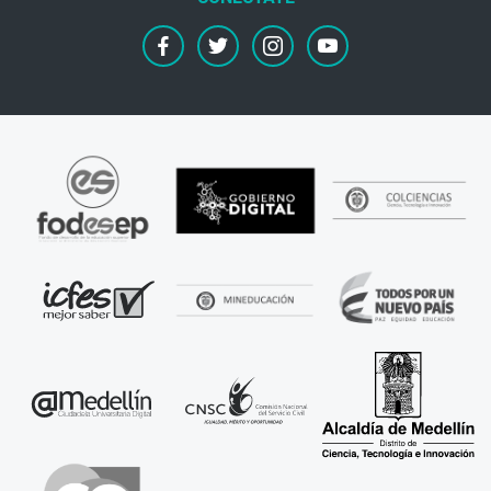
facebook
twitter
instagram
youtube