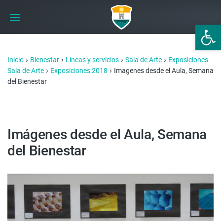
Abrir 
›
›
›
›
Inicio
Bienestar
Líneas y servicios
Sala de Arte
Exposiciones
›
›
Sala de Arte
Exposiciones 2018
Imagenes desde el Aula, Semana
del Bienestar
Imágenes desde el Aula, Semana
del Bienestar