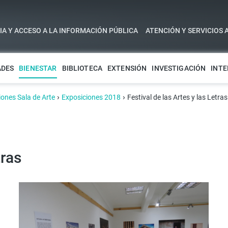
A Y ACCESO A LA INFORMACIÓN PÚBLICA
ATENCIÓN Y SERVICIOS 
ADES
BIENESTAR
BIBLIOTECA
EXTENSIÓN
INVESTIGACIÓN
INTE
›
›
iones Sala de Arte
Exposiciones 2018
Festival de las Artes y las Letras
tras