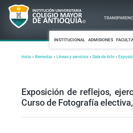
TRANSPARENCI
INSTITUCIONAL
ADMISIONES
FACULT
›
›
›
›
Inicio
Bienestar
Líneas y servicios
Sala de Arte
Exposic
Exposición de reflejos, eje
Curso de Fotografía electiva,