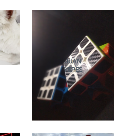
E
JUAN
YEPES