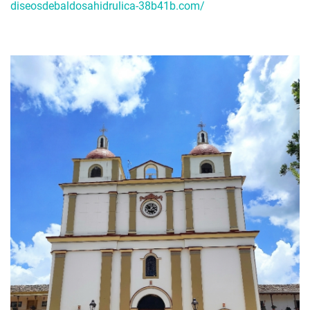
diseosdebaldosahidrulica-38b41b.com/