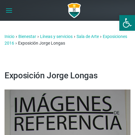
Abrir 
›
›
›
›
Inicio
Bienestar
Líneas y servicios
Sala de Arte
Exposiciones
›
2016
Exposición Jorge Longas
Exposición Jorge Longas