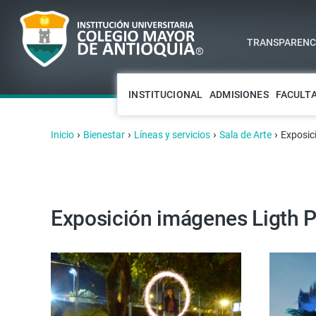
TRANSPARENCI
INSTITUCIONAL
ADMISIONES
FACULT
›
›
›
›
Inicio
Bienestar
Líneas y servicios
Sala de Arte
Exposic
Exposición imágenes Ligth P