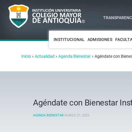
TRANSPARENCI
INSTITUCIONAL
ADMISIONES
FACULT
›
›
›
Inicio
Actualidad
Agenda Bienestar
Agéndate con Bienest
Agéndate con Bienestar Inst
AGENDA BIENESTAR
MARZO 27, 2023
.