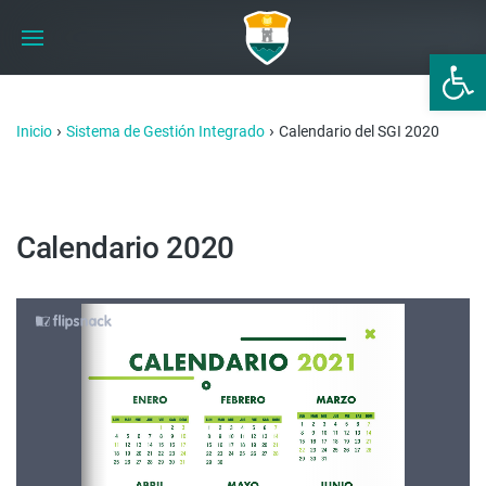
Abrir 
›
›
Inicio
Sistema de Gestión Integrado
Calendario del SGI 2020
Calendario 2020