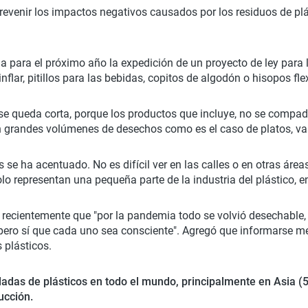
evenir los impactos negativos causados por los residuos de plá
la para el próximo año la expedición de un proyecto de ley para
flar, pitillos para las bebidas, copitos de algodón o hisopos fl
se queda corta, porque los productos que incluye, no se compad
an grandes volúmenes de desechos como es el caso de platos, va
s se ha acentuado. No es difícil ver en las calles o en otras ár
lo representan una pequeña parte de la industria del plástico, e
recientemente que "por la pandemia todo se volvió desechable, e
pero sí que cada uno sea consciente". Agregó que informarse mej
 plásticos.
das de plásticos en todo el mundo, principalmente en Asia (
ucción.