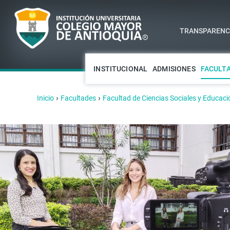
TRANSPARENCI
INSTITUCIONAL
ADMISIONES
FACULT
›
›
Inicio
Facultades
Facultad de Ciencias Sociales y Educaci