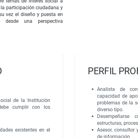
e temas de interés social a
 la participación ciudadana y
su vez el diseño y puesta en
s desde una perspectiva
O
PERFIL PRO
Analista de con
capacidad de apor
cial de la Institución
problemas de la so
debe cumplir con los
diverso tipo.
Desempeñarse c
estructuras, proce
dades existentes en el
Asesor, consultor
de información