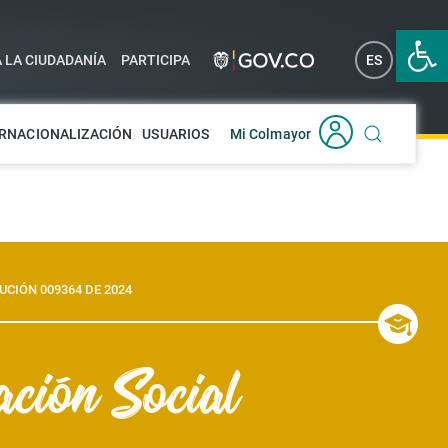
Abrir 
A LA CIUDADANÍA
PARTICIPA
ES
EN
RNACIONALIZACIÓN
USUARIOS
Mi Colmayor
UCIÓN 009364 DE 2024
ción Social