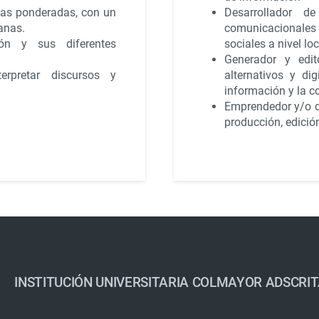
eas ponderadas, con un
Desarrollador d
anas.
comunicacionales p
ión y sus diferentes
sociales a nivel lo
Generador y edit
erpretar discursos y
alternativos y di
información y la 
Emprendedor y/o d
producción, edici
INSTITUCIÓN UNIVERSITARIA COLMAYOR ADSCRIT