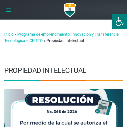
Abrir 
›
Inicio
Programa de emprendimiento, Innovación y Transferencia
›
Tecnológica – CEITTO
Propiedad Intelectual
PROPIEDAD INTELECTUAL