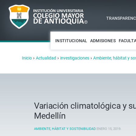
TRANSPARENCI
INSTITUCIONAL
ADMISIONES
FACULT
›
›
›
Inicio
Actualidad
investigaciones
Ambiente, hábitat y so
Variación climatológica y su
Medellín
AMBIENTE, HÁBITAT Y SOSTENIBILIDAD
ENERO 15, 2019
.