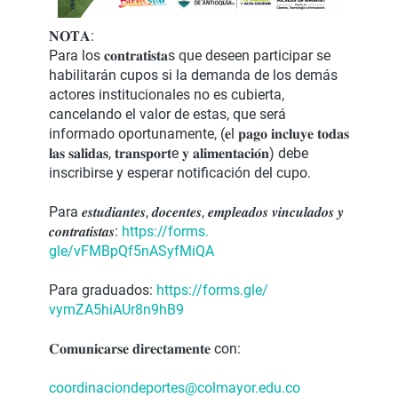
𝐍𝐎𝐓𝐀:
Para los 𝐜𝐨𝐧𝐭𝐫𝐚𝐭𝐢𝐬𝐭𝐚s que deseen participar se
habilitarán cupos si la demanda de los demás
actores institucionales no es cubierta,
cancelando el valor de estas, que será
informado oportunamente, (𝐞l 𝐩𝐚𝐠𝐨 𝐢𝐧𝐜𝐥𝐮𝐲𝐞 𝐭𝐨𝐝𝐚𝐬
𝐥𝐚𝐬 𝐬𝐚𝐥𝐢𝐝𝐚𝐬, 𝐭𝐫𝐚𝐧𝐬𝐩𝐨𝐫𝐭e 𝐲 𝐚𝐥𝐢𝐦𝐞𝐧𝐭𝐚𝐜𝐢𝐨́𝐧) debe
inscribirse y esperar notificación del cupo.
Para 𝒆𝒔𝒕𝒖𝒅𝒊𝒂𝒏𝒕𝒆𝒔, 𝒅𝒐𝒄𝒆𝒏𝒕𝒆𝒔, 𝒆𝒎𝒑𝒍𝒆𝒂𝒅𝒐𝒔 𝒗𝒊𝒏𝒄𝒖𝒍𝒂𝒅𝒐𝒔 𝒚
𝒄𝒐𝒏𝒕𝒓𝒂𝒕𝒊𝒔𝒕𝒂𝒔:
https://forms.
gle/vFMBpQf5nASyfMiQA
Para graduados:
https://forms.gle/
vymZA5hiAUr8n9hB9
𝐂𝐨𝐦𝐮𝐧𝐢𝐜𝐚𝐫𝐬𝐞 𝐝𝐢𝐫𝐞𝐜𝐭𝐚𝐦𝐞𝐧𝐭𝐞 con:
coordinaciondeportes@colmayor.
edu.co