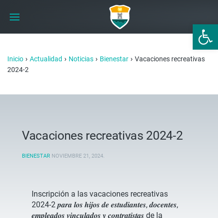
Abrir 
›
›
›
›
Inicio
Actualidad
Noticias
Bienestar
Vacaciones recreativas
2024-2
Vacaciones recreativas 2024-2
BIENESTAR
NOVIEMBRE 21, 2024
.
Inscripción a las vacaciones recreativas
2024-2 𝒑𝒂𝒓𝒂 𝒍𝒐𝒔 𝒉𝒊𝒋𝒐𝒔 𝒅𝒆 𝒆𝒔𝒕𝒖𝒅𝒊𝒂𝒏𝒕𝒆𝒔, 𝒅𝒐𝒄𝒆𝒏𝒕𝒆𝒔,
𝒆𝒎𝒑𝒍𝒆𝒂𝒅𝒐𝒔 𝒗𝒊𝒏𝒄𝒖𝒍𝒂𝒅𝒐𝒔 𝒚 𝒄𝒐𝒏𝒕𝒓𝒂𝒕𝒊𝒔𝒕𝒂𝒔 de la