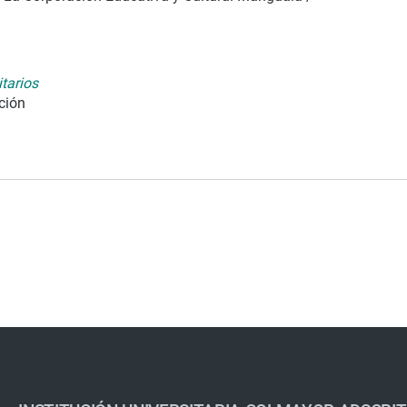
tarios
ición