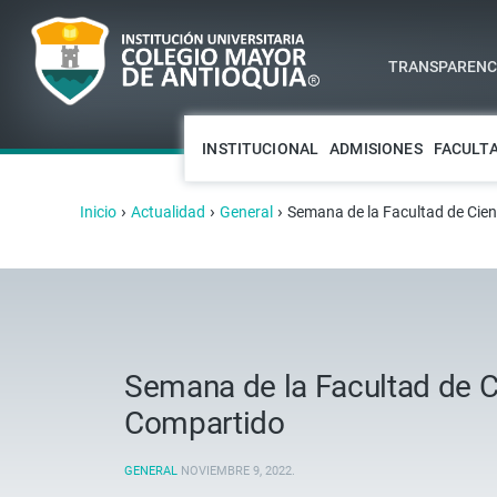
TRANSPARENCI
INSTITUCIONAL
ADMISIONES
FACULT
›
›
›
Inicio
Actualidad
General
Semana de la Facultad de Cien
Semana de la Facultad de C
Compartido
GENERAL
NOVIEMBRE 9, 2022
.