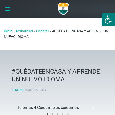
Abrir 
›
›
›
Inicio
Actualidad
General
#QUÉDATEENCASA Y APRENDE UN
NUEVO IDIOMA
#QUÉDATEENCASA Y APRENDE
UN NUEVO IDIOMA
GENERAL
MARZO 27, 2020
.