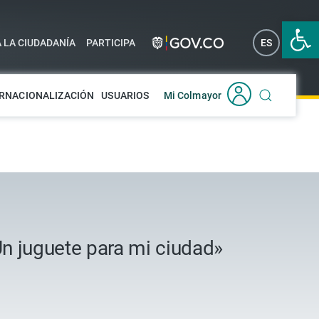
Abrir 
A LA CIUDADANÍA
PARTICIPA
ES
EN
RNACIONALIZACIÓN
USUARIOS
Mi Colmayor
Un juguete para mi ciudad»