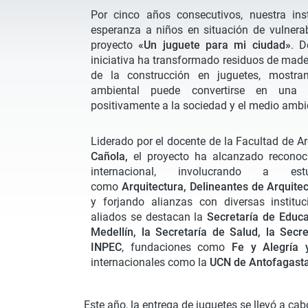
Por cinco años consecutivos, nuestra inst
esperanza a niños en situación de vulnerab
proyecto
«Un juguete para mi ciudad»
. D
iniciativa ha transformado residuos de mader
de la construcción en juguetes, mostr
ambiental puede convertirse en una 
positivamente a la sociedad y el medio ambi
Liderado por el docente de la Facultad de Ar
Cañola,
el proyecto ha alcanzado reconoc
internacional, involucrando a es
como
Arquitectura, Delineantes de Arquitec
y forjando alianzas con diversas instituc
aliados se destacan la
Secretaría de Educa
Medellín, la Secretaría de Salud, la Secr
INPEC
, fundaciones como
Fe y Alegría
internacionales como la
UCN de Antofagasta
Este año, la entrega de juguetes se llevó a cab