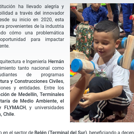
itución ha llevado alegría y
ilidad a través del innovador
esde su inicio en 2020, esta
a provenientes de la industria
ando cómo una problemática
oportunidad para impactar
ente.
quitectura e Ingeniería
Hernán
imiento tanto nacional como
tudiantes de programas
tura y Construcciones Civiles
,
iones y entidades. Entre los
ción de Medellín, Terminales
etaría de Medio Ambiente, el
 y FLYMACH
, y universidades
, Chile
.
o en el sector de
Belén (Terminal del Sur)
, beneficiando a decen