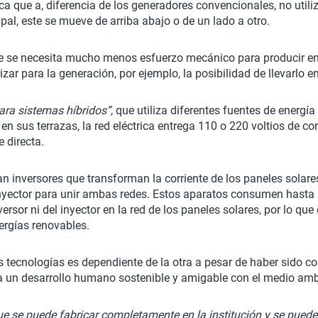
a que a, diferencia de los generadores convencionales, no utiliz
cipal, este se mueve de arriba abajo o de un lado a otro.
que se necesita mucho menos esfuerzo mecánico para producir en
zar para la generación, por ejemplo, la posibilidad de llevarlo en
ara sistemas híbridos”
, que utiliza diferentes fuentes de energía
 en sus terrazas, la red eléctrica entrega 110 o 220 voltios de co
e directa.
an inversores que transforman la corriente de los paneles solare
n inyector para unir ambas redes. Estos aparatos consumen hasta
versor ni del inyector en la red de los paneles solares, por lo 
ergías renovables.
 tecnologías es dependiente de la otra a pesar de haber sido co
r a un desarrollo humano sostenible y amigable con el medio amb
ue se puede fabricar completamente en la institución y se puede