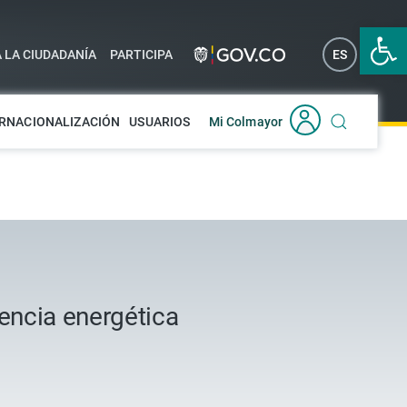
Abrir 
A LA CIUDADANÍA
PARTICIPA
ES
EN
RNACIONALIZACIÓN
USUARIOS
Mi Colmayor
iencia energética