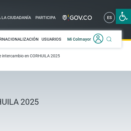
Abrir 
A LA CIUDADANÍA
PARTICIPA
ES
EN
RNACIONALIZACIÓN
USUARIOS
Mi Colmayor
de intercambio en CORHUILA 2025
RHUILA 2025