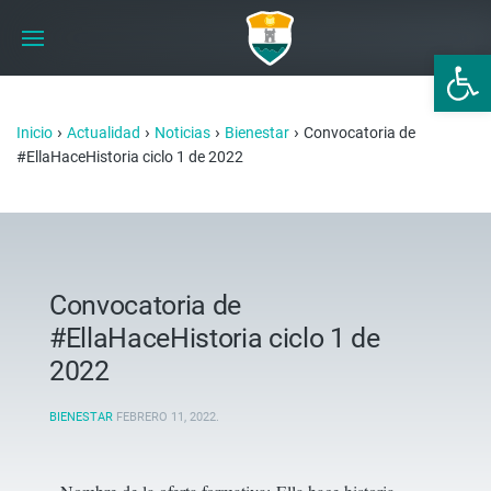
Abrir 
›
›
›
›
Inicio
Actualidad
Noticias
Bienestar
Convocatoria de
#EllaHaceHistoria ciclo 1 de 2022
Convocatoria de
#EllaHaceHistoria ciclo 1 de
2022
BIENESTAR
FEBRERO 11, 2022
.