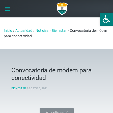
Abrir 
›
›
›
›
Inicio
Actualidad
Noticias
Bienestar
Convocatoria de módem
para conectividad
Convocatoria de módem para
conectividad
BIENESTAR
AGOSTO 6, 2021
.
Haz clic aquí