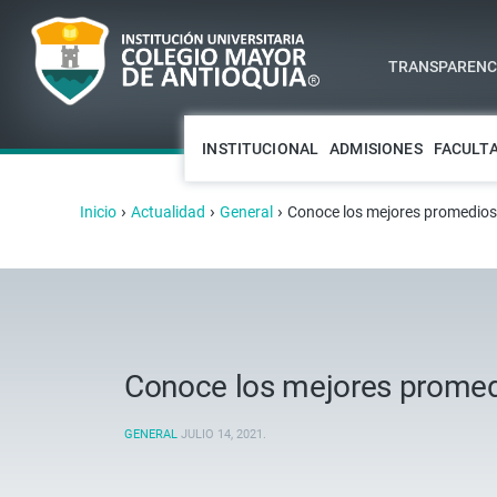
TRANSPARENCI
INSTITUCIONAL
ADMISIONES
FACULT
›
›
›
Inicio
Actualidad
General
Conoce los mejores promedios
Conoce los mejores promed
GENERAL
JULIO 14, 2021
.