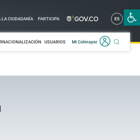
Abrir 
A LA CIUDADANÍA
PARTICIPA
ES
EN
RNACIONALIZACIÓN
USUARIOS
Mi Colmayor
1