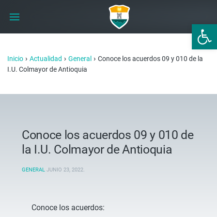
Abrir 
›
›
›
Inicio
Actualidad
General
Conoce los acuerdos 09 y 010 de la
I.U. Colmayor de Antioquia
Conoce los acuerdos 09 y 010 de
la I.U. Colmayor de Antioquia
GENERAL
JUNIO 23, 2022
.
Conoce los acuerdos: