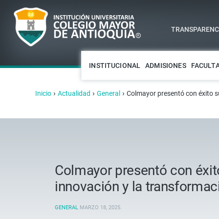
TRANSPARENCI
INSTITUCIONAL
ADMISIONES
FACULT
›
›
›
Inicio
Actualidad
General
Colmayor presentó con éxito s
Colmayor presentó con éxit
innovación y la transformac
GENERAL
MARZO 18, 2025
.