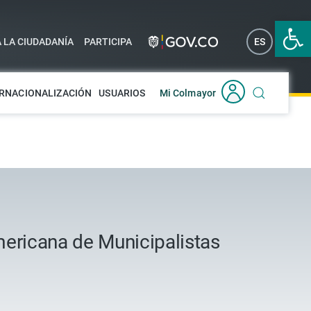
Abrir 
A LA CIUDADANÍA
PARTICIPA
ES
EN
RNACIONALIZACIÓN
USUARIOS
Mi Colmayor
mericana de Municipalistas