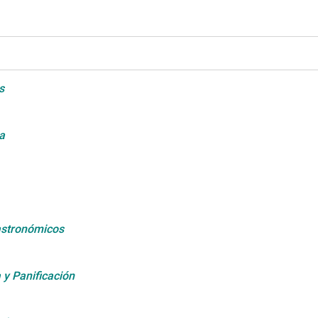
as
ria
astronómicos
 y Panificación