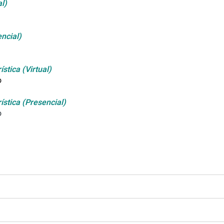
l)
ncial)
stica (Virtual)
o
ística (Presencial)
o