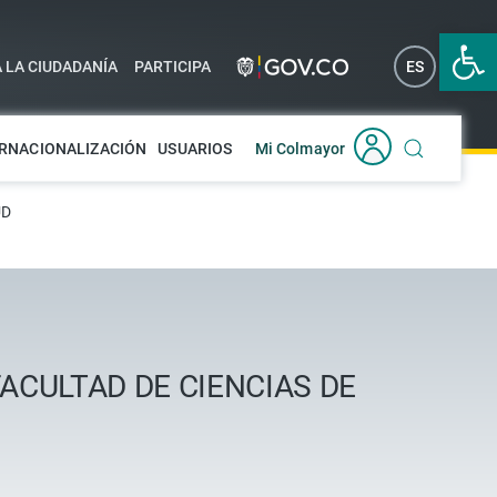
Abrir 
A LA CIUDADANÍA
PARTICIPA
ES
EN
RNACIONALIZACIÓN
USUARIOS
Mi Colmayor
UD
ACULTAD DE CIENCIAS DE