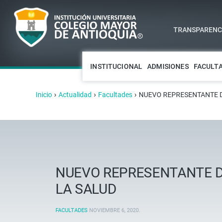
TRANSPARENCI
INSTITUCIONAL
ADMISIONES
FACULT
›
›
›
Inicio
Actualidad
Facultades
NUEVO REPRESENTANTE DE
NUEVO REPRESENTANTE DE
LA SALUD
FACULTADES
NOVIEMBRE 6, 2020
.