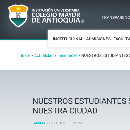
TRANSPARENCI
INSTITUCIONAL
ADMISIONES
FACULT
›
›
›
Inicio
Actualidad
Facultades
NUESTROS ESTUDIANTES 
NUESTROS ESTUDIANTES 
NUESTRA CIUDAD
FACULTADES
SEPTIEMBRE 10, 2020
.